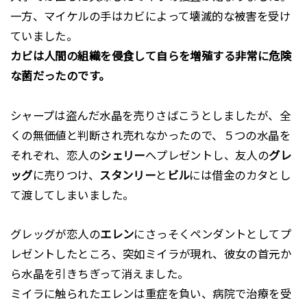
一方、マイケルの手はカビによって壊滅的な被害を受け
ていました。
カビは人間の組織を侵食して自らを増殖する非常に危険
な菌だったのです。
シャープは盗んだ水晶を売りさばこうとしましたが、全
くの無価値と判断され売れなかったので、５つの水晶を
それぞれ、恋人の
シェリー
へプレゼントし、友人の
グレ
ッグ
に売りつけ、
スタンリー
と
ビル
には借金のカタとし
て渡してしまいました。
グレッグが恋人の
エレン
にさっそくペンダントとしてプ
レゼントしたところ、突如ミイラが現れ、彼女の首元か
ら水晶を引きちぎって消えました。
ミイラに触られたエレンは重症を負い、病院で治療を受