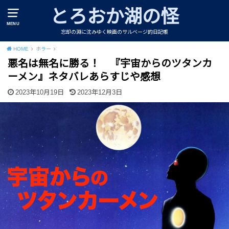
とろおか湖の怪
MENU
忘却の淵に沈みゆく映画のサルベージ的日記帳
HOME
ホラー
悪名は無名に勝る！ 『宇宙からのツタンカ
ーメン』ネタバレあらすじや感想
2023年10月19日
2023年12月3日