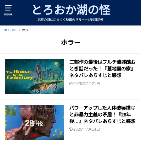
とろおか湖の怪
MENU
忘却の淵に沈みゆく映画のサルベージ的日記帳
HOME
ホラー
ホラー
三部作の最後はフルチ流残酷お
とぎ話だった！『墓地裏の家』
ネタバレあらすじと感想
2025年7月21日
パワーアップした人体破壊描写
と非暴力主義の矛盾！『28年
後…』ネタバレあらすじと感想
2025年7月14日