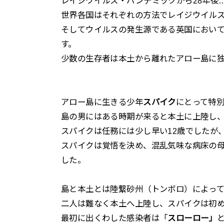
レイジウイルス・パンデミックから28年後
世界各国はそれぞれの方法でレイジウイル
そしてウイルスの発生源である英国におい
す。
少数の生存者は本土から離れたアロー島に
アロー島に生きる少年
スパイク
にとって特
島の男にはある時期が来ると本土に上陸し
スパイクは任務には少し早い12歳でしたが
スパイクは覚悟を決め、混乱気味な病床の
した。
島と本土とは陸繋砂州（トンボロ）によっ
二人は難なく本土へ上陸し、スパイクは初
最初に出くわした感染者は「
スローロー」