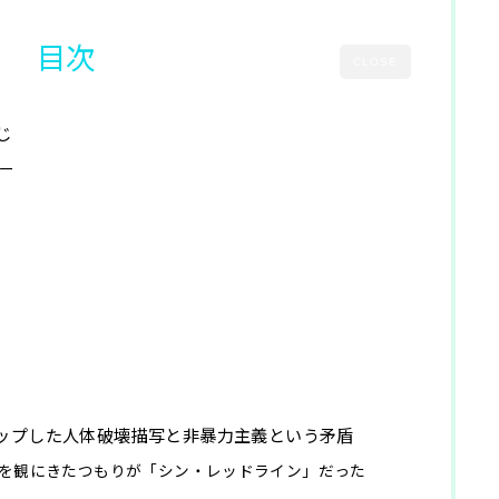
目次
CLOSE
じ
ー
アップした人体破壊描写と非暴力主義という矛盾
を観にきたつもりが「シン・レッドライン」だった