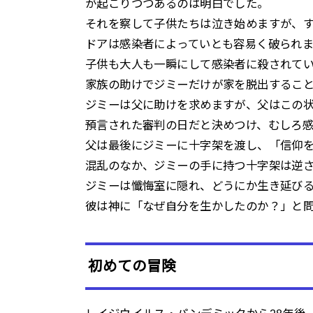
が起こりつつあるのは明白でした。
それを察して子供たちは泣き始めますが、
ドアは感染者によっていとも容易く破られ
子供も大人も一瞬にして感染者に殺されて
家族の助けでジミーだけが家を脱出するこ
ジミーは父に助けを求めますが、父はこの
預言された審判の日だと決めつけ、むしろ
父は最後にジミーに十字架を渡し、「信仰
混乱のなか、ジミーの手に持つ十字架は逆
ジミーは懺悔室に隠れ、どうにか生き延び
彼は神に「なぜ自分を生かしたのか？」と
初めての冒険