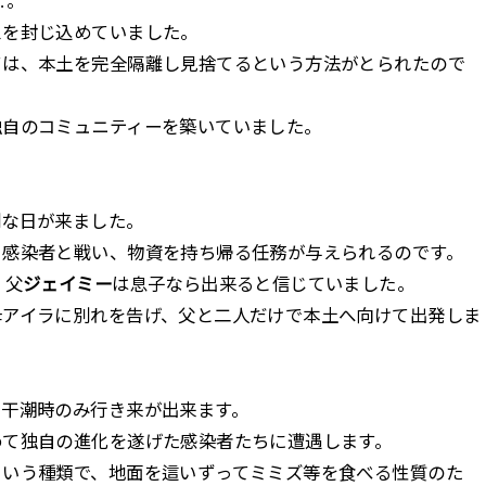
…。
スを封じ込めていました。
ては、本土を完全隔離し見捨てるという方法がとられたので
独自のコミュニティーを築いていました。
別な日が来ました。
、感染者と戦い、物資を持ち帰る任務が与えられるのです。
、父
ジェイミー
は息子なら出来ると信じていました。
母アイラに別れを告げ、父と二人だけで本土へ向けて出発しま
て干潮時のみ行き来が出来ます。
めて独自の進化を遂げた感染者たちに遭遇します。
という種類で、地面を這いずってミミズ等を食べる性質のた