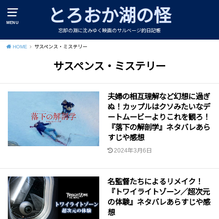
とろおか湖の怪
MENU
忘却の淵に沈みゆく映画のサルベージ的日記帳
HOME
サスペンス・ミステリー
サスペンス・ミステリー
夫婦の相互理解など幻想に過ぎ
ぬ！カップルはクソみたいなデ
ートムービーよりこれを観ろ！
『落下の解剖学』ネタバレあら
すじや感想
2024年3月6日
名監督たちによるリメイク！
『トワイライトゾーン／超次元
の体験』ネタバレあらすじや感
想