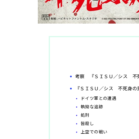
考察 『ＳＩＳＵ／シス 不
『ＳＩＳＵ／シス 不死身の
ドイツ軍との遭遇
執拗な追跡
処刑
皆殺し
上空での戦い