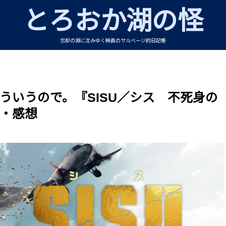
とろおか湖の怪
忘却の淵に沈みゆく映画のサルベージ的日記帳
ういうので。『SISU／シス 不死身の
・感想