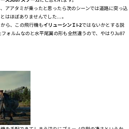
に、アアタミが乗ったと思ったら次のシーンでは道路に突っ込
ことはほぼありませんでした…。
とから、この飛行機も
イリューシンＩl-2
ではないかとする説
たフォルムなのと水平尾翼の形も全然違うので、やはりJu87