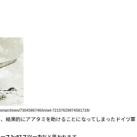
sdasmarchives/7304586746/in/set-72157629974581728/
ら、結果的にアアタミを助けることになってしまったドイツ軍
ースJu87スツーカ
だと思われます。