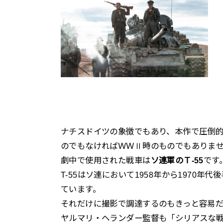
ナチスドイツの象徴でもあり、本作で圧倒
のでもなければＷＷⅡ時のものでもありま
劇中で使用された戦車は
ソ連軍のＴ-55
です
T-55はソ連において1958年から1970年
ています。
それだけに撮影で調達するのもきっと容易
ヤルマリ・ヘランダー監督も「シリアスな