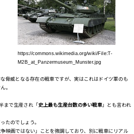
https://commons.wikimedia.org/wiki/File:T-
M2B_at_Panzermuseum_Munster.jpg
的な脅威となる存在の戦車ですが、実はこれはドイツ軍のも
せん。
。
代後半まで生産され「
史上最も生産台数の多い戦車
」とも言われ
だったのでしょう。
戦争映画ではない」ことを強調しており、別に戦車にリアル