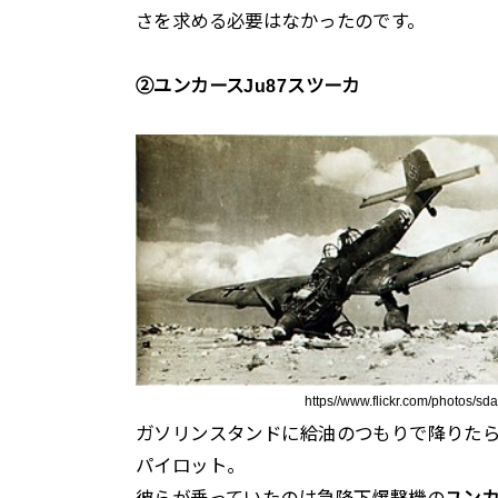
さを求める必要はなかったのです。
②ユンカースJu87スツーカ
https//www.flickr.com/photos/
ガソリンスタンドに給油のつもりで降りた
パイロット。
彼らが乗っていたのは急降下爆撃機の
ユンカ